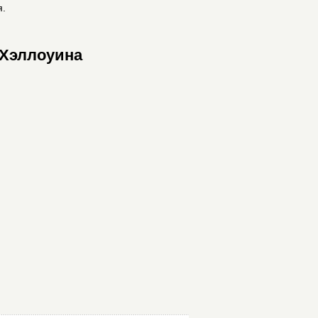
я.
 Хэллоуина