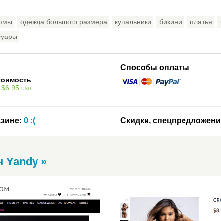
тюмы
одежда большого размера
купальники
бикини
платья
суары
Способы оплаты
тоимость
 $6.95
USD
зине:
0 :(
Скидки, спецпредложени
н Yandy »