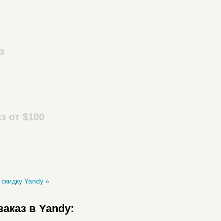
з
з от $100
скидку Yandy »
аказ в Yandy: