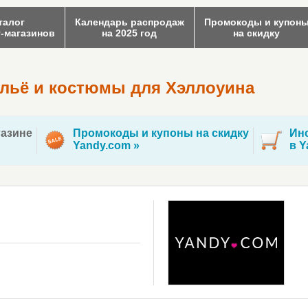
талог
Календарь распродаж
Промокоды и купон
т-магазинов
на 2025 год
на скидку
ельё и костюмы для Хэллоуина
азине
Промокоды и купоны на скидку
Инс
Yandy.com »
в Y