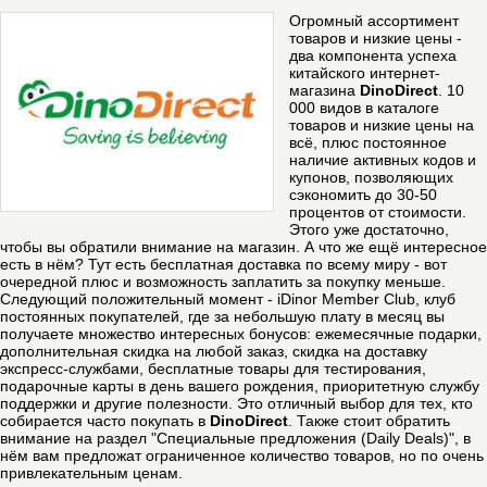
Огромный ассортимент
товаров и низкие цены -
два компонента успеха
китайского интернет-
магазина
DinoDirect
.
10
000 видов в каталоге
товаров и низкие цены на
всё, плюс постоянное
наличие активных кодов и
купонов, позволяющих
сэкономить до 30-50
процентов от стоимости.
Этого уже достаточно,
чтобы вы обратили внимание на магазин. А что же ещё интересное
есть в нём? Тут есть бесплатная доставка по всему миру - вот
очередной плюс и возможность заплатить за покупку меньше.
Следующий положительный момент - iDinor Member Club, клуб
постоянных покупателей, где за небольшую плату в месяц вы
получаете множество интересных бонусов: ежемесячные подарки,
дополнительная скидка на любой заказ, скидка на доставку
экспресс-службами, бесплатные товары для тестирования,
подарочные карты в день вашего рождения, приоритетную службу
поддержки и другие полезности. Это отличный выбор для тех, кто
собирается часто покупать в
DinoDirect
. Также стоит обратить
внимание на раздел "Специальные предложения (Daily Deals)", в
нём вам предложат ограниченное количество товаров, но по очень
привлекательным ценам.