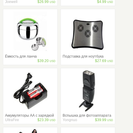
Joewell
$
26.99
$
4.99
USD
USD
Ёмкость для ланча
Подставка для ноутбука
$
39.20
$
27.69
USD
USD
Аккумуляторы АА с зарядкой
Вспышка для фотоаппарата
UltraFire
$
23.39
Yongnuo
$
39.99
USD
USD