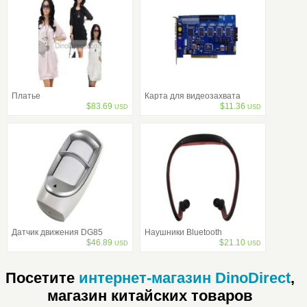
Платье
Карта для видеозахвата
$
83.69
$
11.36
USD
USD
Датчик движения DG85
Наушники Bluetooth
$
46.89
$
21.10
USD
USD
Посетите
интернет-магазин DinoDirect
,
магазин китайских товаров