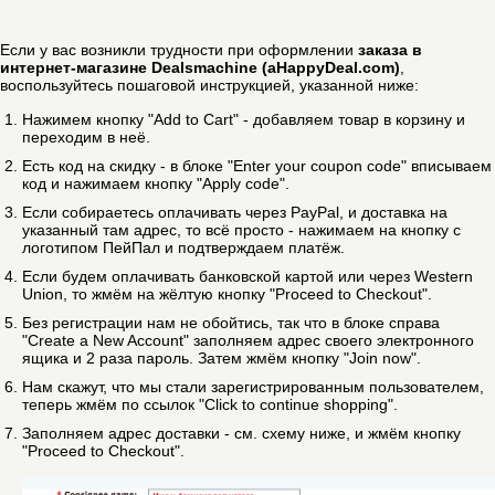
Если у вас возникли трудности при оформлении
заказа в
интернет-магазине Dealsmachine (aHappyDeal.com)
,
воспользуйтесь пошаговой инструкцией, указанной ниже:
Нажимем кнопку "Add to Cart" - добавляем товар в корзину и
переходим в неё.
Есть код на скидку - в блоке "Enter your coupon code" вписываем
код и нажимаем кнопку "Apply code".
Если собираетесь оплачивать через PayPal, и доставка на
указанный там адрес, то всё просто - нажимаем на кнопку с
логотипом ПейПал и подтверждаем платёж.
Если будем оплачивать банковской картой или через Western
Union, то жмём на жёлтую кнопку "Proceed to Checkout".
Без регистрации нам не обойтись, так что в блоке справа
"Create a New Account" заполняем адрес своего электронного
ящика и 2 раза пароль. Затем жмём кнопку "Join now".
Нам скажут, что мы стали зарегистрированным пользователем,
теперь жмём по ссылок "Click to continue shopping".
Заполняем адрес доставки - см. схему ниже, и жмём кнопку
"Proceed to Checkout".