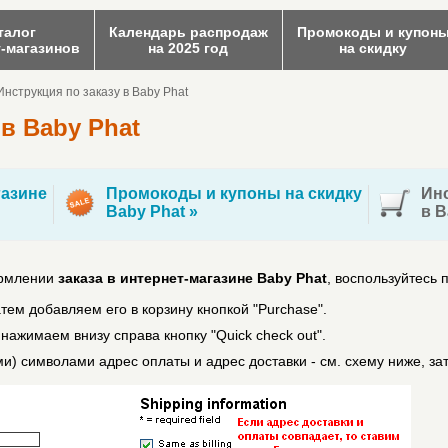
талог
Календарь распродаж
Промокоды и купон
т-магазинов
на 2025 год
на скидку
Инструкция по заказу в Baby Phat
 в Baby Phat
азине
Промокоды и купоны на скидку
Инс
Baby Phat »
в B
ормлении
заказа в интернет-магазине Baby Phat
, воспользуйтесь 
тем добавляем его в корзину кнопкой "Purchase".
ажимаем внизу справа кнопку "Quick check out".
) символами адрес оплаты и адрес доставки - см. схему ниже, зат