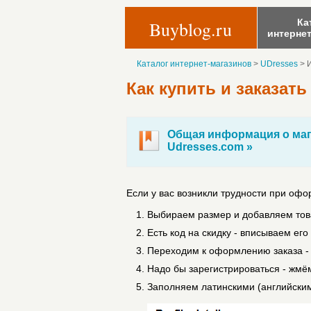
Ка
Buyblog.ru
интерне
Каталог интернет-магазинов
>
UDresses
>
Как купить и заказать
Общая информация о маг
Udresses.com »
Если у вас возникли трудности при оф
Выбираем размер и добавляем товар
Есть код на скидку - вписываем его
Переходим к оформлению заказа - 
Надо бы зарегистрироваться - жмём 
Заполняем латинскими (английским