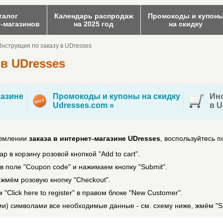
талог
Календарь распродаж
Промокоды и купон
т-магазинов
на 2025 год
на скидку
Инструкция по заказу в UDresses
 в UDresses
азине
Промокоды и купоны на скидку
Инс
Udresses.com »
в U
ормлении
заказа в интернет-магазине UDresses
, воспользуйтесь 
 в корзину розовой кнопкой "Add to cart".
 в поле "Coupon code" и нажимаем кнопку "Submit".
жмём розовую кнопку "Checkout".
"Click here to register" в правом блоке "New Customer".
и) символами все необходимые данные - см. схему ниже, жмём "Su