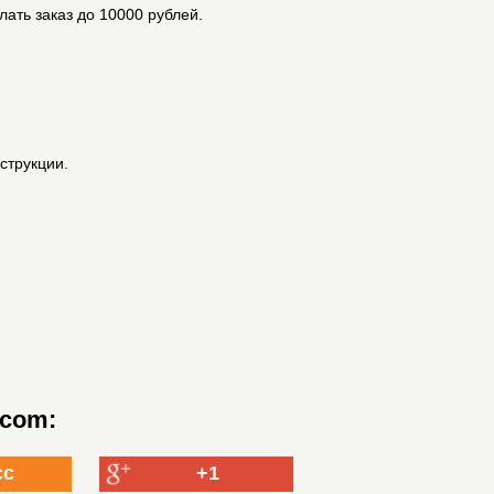
лать заказ до 10000 рублей.
струкции.
.com:
сс
+1