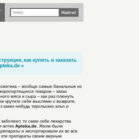
ы
Найти!
трукция, как купить и заказать
pteka.de »
косметика – вообще самые банальные из
 скоропортящихся товаров – заказ
ного мяса и сыра – как раз плюнуть.
ее крутите себя мыслями о возврате,
з каких-нибудь тирольских альп и
 заболеют, то сами себе лекарства
т-аптек
Apteka.de
. Жили-были
репараты и экспортировали их во все
 эти препараты своим верным