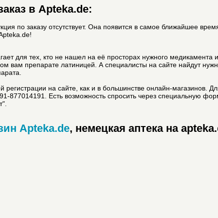
аказ в Apteka.de:
ция по заказу отсутствует. Она появится в самое ближайшее врем
Apteka.de!
ает для тех, кто не нашел на её просторах нужного медикамента 
жном вам препарате латиницей. А специалисты на сайте найдут нуж
парата.
 регистрации на сайте, как и в большинстве онлайн-магазинов. Д
91-877014191. Есть возможность спросить через специальную фор
т".
зин Apteka.de
, немецкая аптека на apteka.