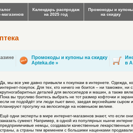
талог
Календарь распродаж
Промокоды и купон
т-магазинов
на 2025 год
на скидку
птека
азине
Промокоды и купоны на скидку
Инс
Apteka.de »
в A
Да, мы все уже давно привыкли к покупкам в интернете. Одежда, 
интернет-покупок. Для тех, кто ничего не боится – ни таможен, ни
крупногабаритных деталей для велосипедов и машин,
а также вяле
Пока вы трусливо боитесь выбрать не тот размер кофточки и заран
если не подойдёт эти люди пьют вино, заедая вкуснейшим сыром и
планируют прогулку на велосипеде на новеньком велике.
Ещё одни эксперты в мире интернет-магазинов знают, что если они
заказать сумеют. Например, в одной из популярных нынче интерне
предприимчивые немцы, создавали качественные лекарственные п
страны, а страны тем временем с большими наценками продавали