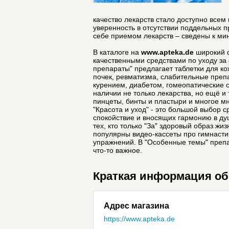
качество лекарств стало доступно все
уверенность в отсутствии поддельных п
себе приемом лекарств – сведены к ми
В каталоге на
www.apteka.de
широкий с
качественными средствами по уходу за 
препараты" предлагает таблетки для ко
почек, ревматизма, слабительные препа
курением, диабетом, гомеопатические 
наличии не только лекарства, но ещё и 
пинцеты, бинты и пластыри и многое м
"Красота и уход" - это большой выбор 
спокойствие и вносящих гармонию в ду
тех, кто только "За" здоровый образ ж
популярны видео-кассеты про гимнастик
упражнений. В "Особенные темы" препа
что-то важное.
Краткая информация об 
Адрес магазина
https://www.apteka.de