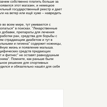
зачем собственно платить больше за
появился этот магазин, и немецкое
ильный государственный реестр и дает
ги на ветер или ещё хуже – навредить
 во всем мире, тут уживаются с
копаться" в поисках. "Лекарственные
ые добавки, препараты для лечения
работки ран, средства для борьбы с
дям страдающим диабетом и тут в
больными и гигиена" содержит ножницы,
ейную жизнь и появление малыша.
специфических средств придающих
рт и фитнес" не оставят равнодушным
хника". Помните, как раньше были
ильное решение для спортивных
удился и обязательно нашёл для себя