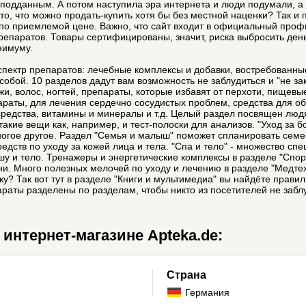
подданным. А потом наступила эра интернета и люди подумали, а 
то, что можно продать-купить хотя бы без местной наценки? Так и 
м по приемлемой цене. Важно, что сайт входит в официальный проф
репаратов. Товары сертифицированы, значит, риска выбросить день
нимуму.
пектр препаратов: лечебные комплексы и добавки, востребованные
собой. 10 разделов дадут вам возможность не заблудиться и "не за
жи, волос, ногтей, препараты, которые избавят от перхоти, пищев
раты, для лечения сердечно сосудистых проблем, средства для об
средства, витамины и минералы и т.д. Целый раздел посвящен лю
такие вещи как, например, и тест-полоски для анализов. "Уход за 
ногое другое. Раздел "Семья и малыш" поможет спланировать сем
средств по уходу за кожей лица и тела. "Спа и тело" - множество 
шу и тело. Тренажеры и энергетические комплексы в разделе "Спо
изни. Много полезных мелочей по уходу и лечению в разделе "Медте
у? Так вот тут в разделе "Книги и мультимедиа" вы найдёте прав
раты разделены по разделам, чтобы никто из посетителей не забл
интернет-магазине Apteka.de:
Страна
Германия