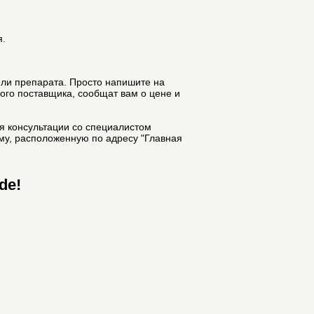
я.
или препарата. Просто напишите на
ного поставщика, сообщат вам о цене и
ля консультации со специалистом
му, расположенную по адресу "Главная
de!