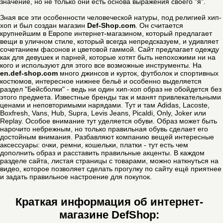
значение, но не только они есть основа выражения своего "я".
Зная все эти особенности человеческой натуры, под религией хип-
хоп и был создан магазин
Def-Shop.com
. Он считается
крупнейшим в Европе интернет-магазином, который предлагает
вещи в уличном стиле, который всегда непредсказуем, и удивляет
сочетанием фасонов и цветовой гаммой. Сайт предлагает одежду
как для девушек и парней, которые хотят быть непохожими ни на
кого и используют для этого все возможные инструменты. На
en.def-shop.com
много джинсов и курток, футболок и спортивных
костюмов, интересное нижнее бельё и особенно выделяется
раздел "Бейсболки" - ведь ни один хип-хоп образ не обойдется без
этого предмета. Известные бренды так и манят привлекательными
ценами и неповторимыми нарядами. Тут и там Adidas, Lacoste,
Boxfresh, Vans, Hub, Supra, Levis Jeans, Picaldi, Only, Joker или
Replay. Особое внимание тут уделяется обуви. Образ может быть
нарочито небрежным, но только правильная обувь сделает его
достойным внимания. Разбавляют компанию вещей интересные
аксессуары: очки, ремни, кошельки, платки - тут есть чем
дополнить образ и расставить правильные акценты. В каждом
разделе сайта, листая страницы с товарами, можно наткнуться на
видео, которое позволяет сделать прогулку по сайту ещё приятнее
и задать правильное настроение для покупок.
Краткая информация об интернет-
магазине DefShop: