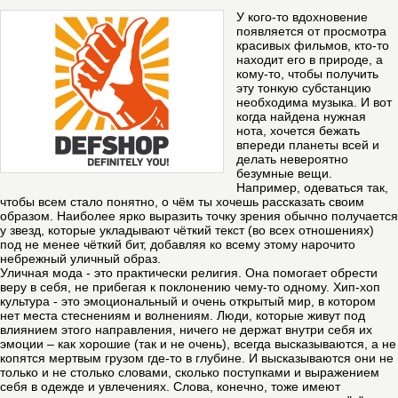
У кого-то вдохновение
появляется от просмотра
красивых фильмов, кто-то
находит его в природе, а
кому-то, чтобы получить
эту тонкую субстанцию
необходима музыка. И вот
когда найдена нужная
нота, хочется бежать
впереди планеты всей и
делать невероятно
безумные вещи.
Например, одеваться так,
чтобы всем стало понятно, о чём ты хочешь рассказать своим
образом. Наиболее ярко выразить точку зрения обычно получается
у звезд, которые укладывают чёткий текст (во всех отношениях)
под не менее чёткий бит, добавляя ко всему этому нарочито
небрежный уличный образ.
Уличная мода - это практически религия. Она помогает обрести
веру в себя, не прибегая к поклонению чему-то одному. Хип-хоп
культура - это эмоциональный и очень открытый мир, в котором
нет места стеснениям и волнениям. Люди, которые живут под
влиянием этого направления, ничего не держат внутри себя их
эмоции – как хорошие (так и не очень), всегда высказываются, а не
копятся мертвым грузом где-то в глубине. И высказываются они не
только и не столько словами, сколько поступками и выражением
себя в одежде и увлечениях. Слова, конечно, тоже имеют