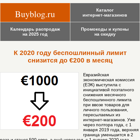
Каталог
Buyblog.ru
интернет-магазинов
Календарь распродаж
Промокоды и купоны
на 2025 год
на скидку
К 2020 году беспошлинный лимит
снизится до €200 в месяц
Евразийская
экономическая комиссия
(ЕЭК) выступила с
инициативой поэтапного
снижения месячного
беспошлинного лимита
при ввозе товаров для
личного пользования,
пересылаемых из
интернет-магазинов.
Уже
через полтора года, с 1
января 2019 года, верхняя
граница уменьшится в 2
раза и станет 500 евро, а ещё через год, с 1 января 2020 года, -