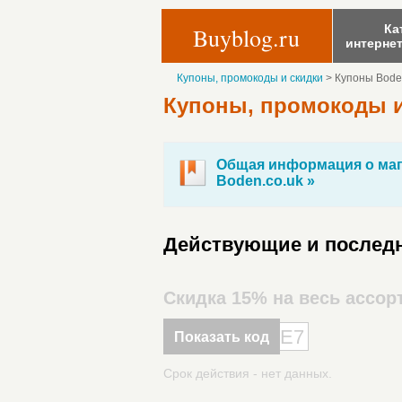
Ка
Buyblog.ru
интерне
Купоны, промокоды и скидки
>
Купоны Bode
Купоны, промокоды и
Общая информация о маг
Boden.co.uk »
Действующие и последн
Скидка 15% на весь ассор
E7
Показать код
Срок действия - нет данных.