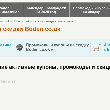
талог
Календарь распродаж
Промокоды и купон
т-магазинов
на 2025 год
на скидку
n.co.uk
<
Boden.co.uk
<
Каталог интернет-магазинов
 скидки Boden.co.uk
азине
Промокоды и купоны на скидку
Инс
Boden.co.uk »
в B
ие активные купоны, промокоды и скидк
тимент