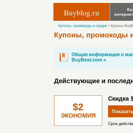
Ка
Buyblog.ru
интерне
Купоны, промокоды и скидки
>
Купоны BuyB
Купоны, промокоды и
Общая информация о маг
BuyBest.com »
Действующие и последн
Скидка $
$2
Показать
ЭКОНОМИЯ
Срок действи