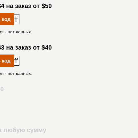
4 на заказ от $50
ff
 код
я - нет данных.
3 на заказ от $40
ff
 код
я - нет данных.
40
на любую сумму