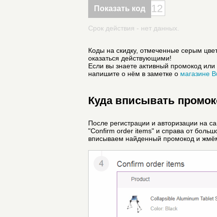
12
Показать код
Срок действия - нет данных.
Коды на скидку, отмеченные серым цвет
оказаться действующими!
Если вы знаете активный промокод или 
напишите о нём в заметке о
магазине B
Куда вписывать промоко
После регистрации и авторизации на с
"Confirm order items" и справа от боль
вписываем найденный промокод и жмём