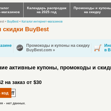
талог
Календарь распродаж
Промокоды и купон
т-магазинов
на 2025 год
на скидку
est
<
BuyBest
<
Каталог интернет-магазинов
 скидки BuyBest
азине
Промокоды и купоны на скидку
Инс
BuyBest.com »
в B
ие активные купоны, промокоды и скид
2 на заказ от $30
ff
 код
я - нет данных.