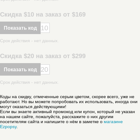
Скидка $10 на заказ от $169
10
Показать код
Срок действия - нет данных.
Скидка $20 на заказ от $299
20
Показать код
Срок действия - нет данных.
Коды на скидку, отмеченные серым цветом, скорее всего, уже не
работают. Но вы можете попробовать их использовать, иногда они
могут оказаться действующими!
Если вы знаете активный промокод или купон, который не указан
на нашем сайте, пожалуйста, расскажите о них другим
посетителям сайта и напишите о нём в заметке о
магазине
Ezpopsy
.