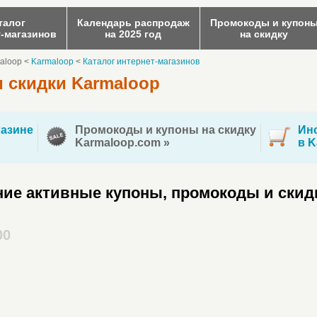
талог
Календарь распродаж
Промокоды и купон
т-магазинов
на 2025 год
на скидку
aloop
<
Karmaloop
<
Каталог интернет-магазинов
 скидки Karmaloop
азине
Промокоды и купоны на скидку
Инс
Karmaloop.com »
в K
ие активные купоны, промокоды и скид
00