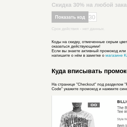
Скидка 30% на любой зака
30
Показать код
Срок действия - нет данных.
Коды на скидку, отмеченные серым цвет
оказаться действующими!
Если вы знаете активный промокод или 
напишите о нём в заметке о
магазине K
Куда вписывать промоко
На странице "Checkout" под разделом "
Code" укажите промокод и нажмите синю