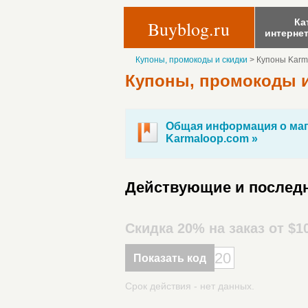
Ка
Buyblog.ru
интерне
Купоны, промокоды и скидки
>
Купоны Karm
Купоны, промокоды и
Общая информация о маг
Karmaloop.com »
Действующие и последн
Скидка 20% на заказ от $1
20
Показать код
Срок действия - нет данных.