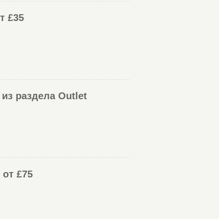
т £35
из раздела Outlet
 от £75