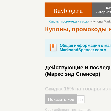
Ка
Buyblog.ru
интерне
Купоны, промокоды и скидки
>
Купоны Mark
Купоны, промокоды и
Общая информация о маг
MarksandSpencer.com »
Действующие и последн
(Маркс энд Спенсер)
Скидка 15% на товары из к
15
Показать код
Срок действия - нет данных.