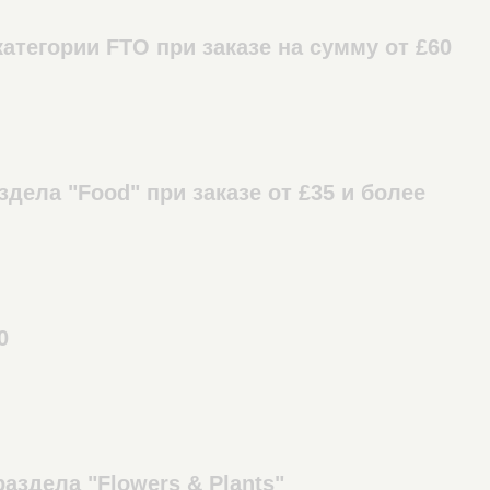
атегории FTO при заказе на сумму от £60
здела "Food" при заказе от £35 и более
0
аздела "Flowers & Plants"