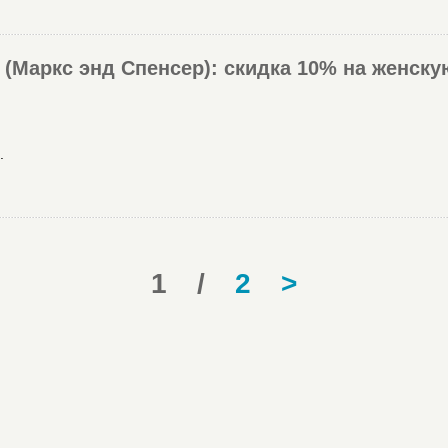
 (Маркс энд Спенсер): скидка 10% на женск
.
1
/
2
>