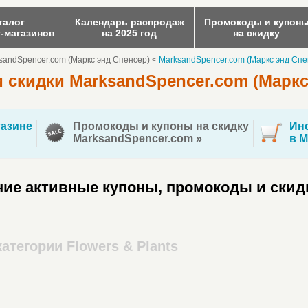
талог
Календарь распродаж
Промокоды и купон
т-магазинов
на 2025 год
на скидку
sandSpencer.com (Маркс энд Спенсер)
<
MarksandSpencer.com (Маркс энд Спе
 скидки MarksandSpencer.com (Маркс
азине
Промокоды и купоны на скидку
Инс
MarksandSpencer.com »
в M
ие активные купоны, промокоды и скид
атегории Flowers & Plants