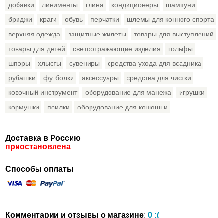
добавки
линименты
глина
кондиционеры
шампуни
бриджи
краги
обувь
перчатки
шлемы для конного спорта
верхняя одежда
защитные жилеты
товары для выступлений
товары для детей
светоотражающие изделия
гольфы
шпоры
хлысты
сувениры
средства ухода для всадника
рубашки
футболки
аксессуары
средства для чистки
ковочный инструмент
оборудование для манежа
игрушки
кормушки
поилки
оборудование для конюшни
Доставка в Россию
приостановлена
Способы оплаты
Комментарии и отзывы о магазине:
0 :(