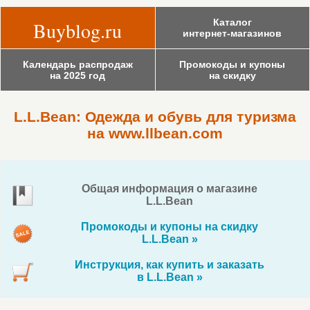
Каталог
Buyblog.ru
интернет-магазинов
Календарь распродаж
Промокоды и купоны
на 2025 год
на скидку
L.L.Bean: Одежда и обувь для туризма
на www.llbean.com
Общая информация о магазине
L.L.Bean
Промокоды и купоны на скидку
L.L.Bean »
Инструкция, как купить и заказать
в L.L.Bean »