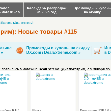
талог
Календарь распродаж
Промокоды и купон
т-магазинов
на 2025 год
на скидку
alExtreme (Диалэкстрим)
трим): Новые товары #115
азине
Промокоды и купоны на скидку
Инс
 »
DX.com / DealExtreme.com »
в D
е появились в магазине
DealExtreme
(
Диалэкстрим
) c 9 января по
 кабеля RJ45
Шапка
Переходник USB 2.0 