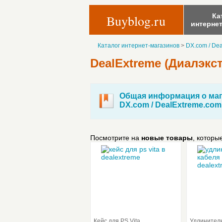
Ка
Buyblog.ru
интерне
Каталог интернет-магазинов
>
DX.com / De
DealExtreme (Диалэкс
Общая информация о маг
DX.com / DealExtreme.com
Посмотрите на
новые товары
, которы
Кейс для PS Vita
Удлинитель