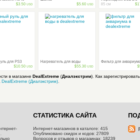
$
3.50
$
5.60
85 см
$
1
USD
USD
уль для PS3
Нагреватель для воды
Фильтр для аквариум
$
10.50
$
55.30
$
USD
USD
ести в магазине
DealExtreme
(
Диалэкстрим
). Как зарегистрировать
а
DealExtreme (Диалэкстрим)
.
СТАТИСТИКА САЙТА
ПО
нтернет-
Интернет-магазинов в каталоге: 415
.
Опубликовано скидок и кодов: 27809
ильно
Вопросов и отзывов о магазинах: 18239