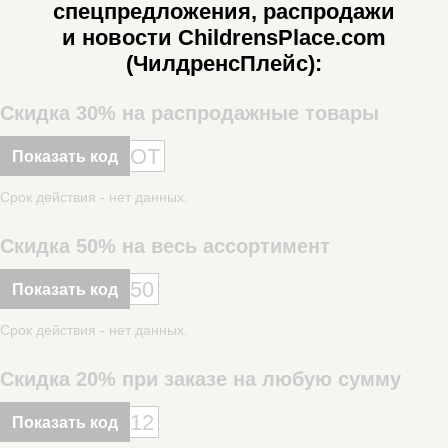
спецпредложения, распродажи
и новости ChildrensPlace.com
(ЧилдренсПлейс):
Скидка 30% на распродажные товары
OT
Показать код
Срок действия - нет данных.
Скидка 50% на весь ассортимент
50
Показать код
Срок действия - нет данных.
Скидка 20% при заказе на любую сумму
12
Показать код