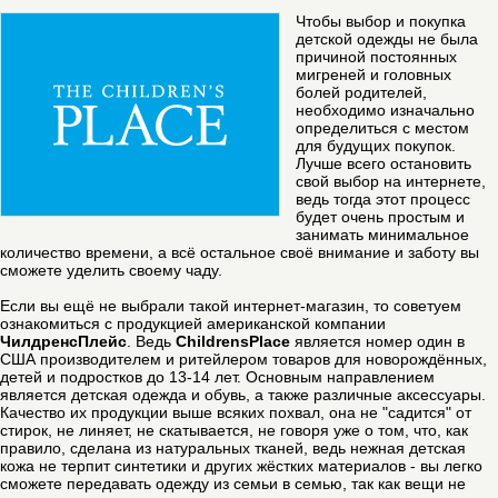
Чтобы выбор и покупка
детской одежды не была
причиной постоянных
мигреней и головных
болей родителей,
необходимо изначально
определиться с местом
для будущих покупок.
Лучше всего остановить
свой выбор на интернете,
ведь тогда этот процесс
будет очень простым и
занимать минимальное
количество времени, а всё остальное своё внимание и заботу вы
сможете уделить своему чаду.
Если вы ещё не выбрали такой интернет-магазин, то советуем
ознакомиться с продукцией американской компании
ЧилдренсПлейс
. Ведь
ChildrensPlace
является номер один в
США производителем и ритейлером товаров для новорождённых,
детей и подростков до 13-14 лет. Основным направлением
является детская одежда и обувь, а также различные аксессуары.
Качество их продукции выше всяких похвал, она не "садится" от
стирок, не линяет, не скатывается, не говоря уже о том, что, как
правило, сделана из натуральных тканей, ведь нежная детская
кожа не терпит синтетики и других жёстких материалов - вы легко
сможете передавать одежду из семьи в семью, так как вещи не