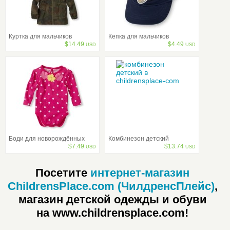
Куртка для мальчиков
Кепка для мальчиков
$
14.49
$
4.49
USD
USD
Боди для новорождённых
Комбинезон детский
$
7.49
$
13.74
USD
USD
Посетите
интернет-магазин
ChildrensPlace.com (ЧилдренсПлейс)
,
магазин детской одежды и обуви
на www.childrensplace.com!