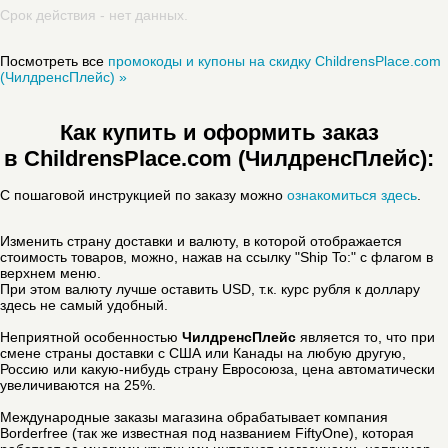
Срок действия - нет данных.
Посмотреть все
промокоды и купоны на скидку ChildrensPlace.com
(ЧилдренсПлейс) »
Как купить и оформить заказ
в ChildrensPlace.com (ЧилдренсПлейс):
С пошаговой инструкцией по заказу можно
ознакомиться здесь
.
Изменить страну доставки и валюту, в которой отображается
стоимость товаров, можно, нажав на ссылку "Ship To:" с флагом в
верхнем меню.
При этом валюту лучше оставить USD, т.к. курс рубля к доллару
здесь не самый удобный.
Неприятной особенностью
ЧилдренсПлейс
является то, что при
смене страны доставки с США или Канады на любую другую,
Россию или какую-нибудь страну Евросоюза, цена автоматически
увеличиваются на 25%.
Международные заказы магазина обрабатывает компания
Borderfree (так же известная под названием FiftyOne), которая