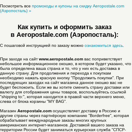
Посмотреть все
промокоды и купоны на скидку Aeropostale.com
(Аэропосталь) »
Как купить и оформить заказ
в Aeropostale.com (Аэропосталь):
С пошаговой инструкцией по заказу можно
ознакомиться здесь
.
При заходе на сайт
www.aeropostale.com
вас поприветствует
небольшое информационное окошко, в котором будет указано, что
была определена ваша страна и то, что у них есть доставка в
данную страну. Для продолжения и перехода к покупкам
необходимо нажать красную кнопку "Продолжить покупки". При
последующих заходах на сайт магазина данное окошко вас не
будет беспокоить. Если же вы хотите сменить страну доставки или
валюту для отображения цены товаров, воспользуйтесь ссылкой
"shipping to:", которая находится в правой части верхнего меню,
слева от блока корзины "MY BAG".
Магазин
Aeropostale.com
осуществляет доставку в Россию и
другие страны через партнёрскую компанию "Borderfree", которая
обрабатывает международные заказы многих крупных
американских интернет-магазинов. Доставкой вашего заказа на
территории России будет заниматься курьерская служба "СПСР-