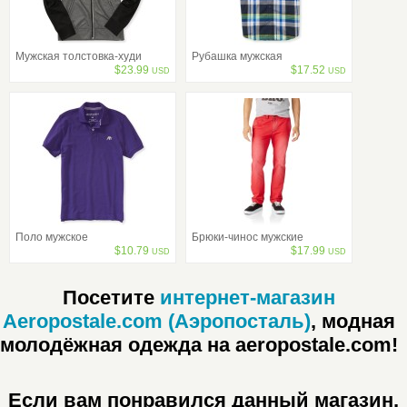
Мужская толстовка-худи
Рубашка мужская
$
23.99
$
17.52
USD
USD
Поло мужское
Брюки-чинос мужские
$
10.79
$
17.99
USD
USD
Посетите
интернет-магазин
Aeropostale.com (Аэропосталь)
, модная
молодёжная одежда на aeropostale.com!
Если вам понравился данный магазин,