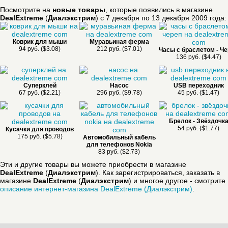
Посмотрите на
новые товары
, которые появились в магазине
DealExtreme
(
Диалэкстрим
) с 7 декабря по 13 декабря 2009 года:
Коврик для мыши
Муравьиная ферма
94 руб. ($3.08)
212 руб. ($7.01)
Часы с браслетом - Ч
136 руб. ($4.47)
Суперклей
Насос
USB переходник
67 руб. ($2.21)
296 руб. ($9.78)
45 руб. ($1.47)
Брелок - Звёздочк
54 руб. ($1.77)
Кусачки для проводов
175 руб. ($5.78)
Автомобильный кабель
для телефонов Nokia
83 руб. ($2.73)
Эти и другие товары вы можете приобрести в магазине
DealExtreme
(
Диалэкстрим
). Как зарегистрироваться, заказать в
магазине
DealExtreme
(
Диалэкстрим
) и многое другое - смотрите
описание интернет-магазина DealExtreme (Диалэкстрим)
.