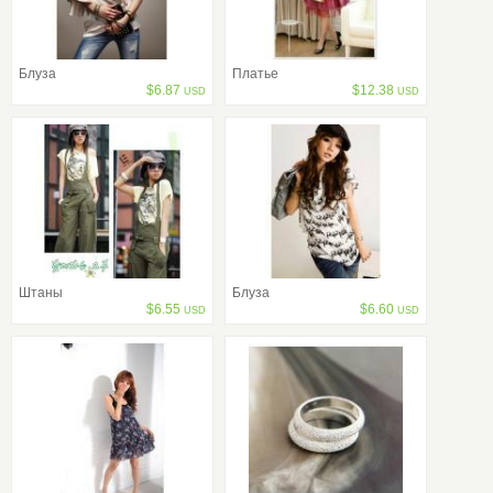
Блуза
Платье
$
6.87
$
12.38
USD
USD
Штаны
Блуза
$
6.55
$
6.60
USD
USD