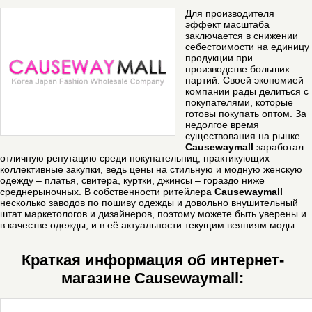
Для производителя
эффект масштаба
заключается в снижении
себестоимости на единицу
продукции при
производстве больших
партий.
Своей экономией
компании рады делиться с
покупателями, которые
готовы покупать оптом. За
недолгое время
существования на рынке
Сausewaymall
заработал
отличную репутацию среди покупательниц, практикующих
коллективные закупки, ведь цены на стильную и модную женскую
одежду – платья, свитера, куртки, джинсы – гораздо ниже
среднерыночных. В собственности ритейлера
Сausewaymall
несколько заводов по пошиву одежды и довольно внушительный
штат маркетологов и дизайнеров, поэтому можете быть уверены и
в качестве одежды, и в её актуальности текущим веяниям моды.
Краткая информация об интернет-
магазине Causewaymall: