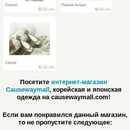
Платье
Парное кольцо
$
5.81
$
0.41
USD
USD
Серьги
$
1.32
USD
Посетите
интернет-магазин
Causewaymall
, корейская и японская
одежда на causewaymall.com!
Если вам понравился данный магазин,
то не пропустите следующее: