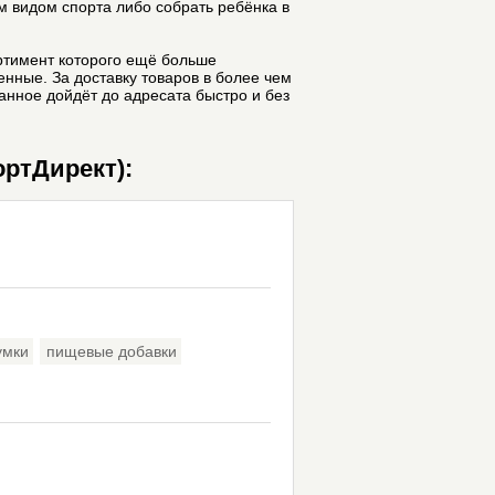
 видом спорта либо собрать ребёнка в
ортимент которого ещё больше
венные. За доставку товаров в более чем
занное дойдёт до адресата быстро и без
ортДирект):
умки
пищевые добавки