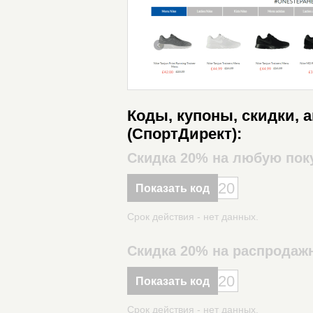
Коды, купоны, скидки, 
(СпортДирект):
Скидка 20% на любую пок
20
Показать код
Срок действия - нет данных.
Скидка 20% на распродаж
20
Показать код
Срок действия - нет данных.