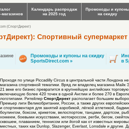
талог
Календарь распродаж
Промокоды и купон
т-магазинов
на 2025 год
на скидку
.com (СпортДирект)
ортДирект): Спортивный супермаркет
азине
Промокоды и купоны на скидку
Инс
SportsDirect.com »
в S
Проходя по улице Piccadilly Circus в центральной части Лондона 
магазина спортивной тематики. Вряд ли владелец магазина Майк Эш
21 веке его бизнес превратится в крупнейшую английских торговую
включающую более 420 точек в одной Англии и более 270 в Европ
логотипами. Ритейлер
СпортДирект
располагает большим выборо
Премьер лиги Великобритании, России, а также других европейских
и спортинвентаря для занятий аэробикой, лёгкой атлетикой, бадм
боулингом, боксом, крикетом, велоспортом, танцами, дартсом, ры
хоккеем, боевыми искусствами, мотокроссом, регби, бегом, скейт
сквошем, плаванием, теннисом или йогой как от известных мировых 
местных, таких как Dunlop, Slazenger, Everlast, Lonsdale и другие.