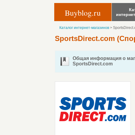
Ка
Buyblog.ru
интерне
Каталог интернет-магазинов
>
SportsDirect
SportsDirect.com (Сп
Общая информация о маг
SportsDirect.com