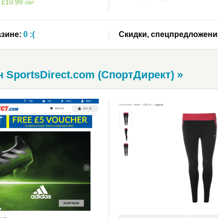
 £10.99
GBP
зине:
0 :(
Скидки, спецпредложени
 SportsDirect.com (СпортДирект) »