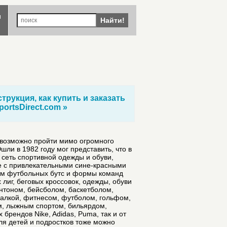
ы
Найти!
трукция, как купить и заказать
portsDirect.com »
невозможно пройти мимо огромного
ли в 1982 году мог представить, что в
 сеть спортивной одежды и обуви,
е с привлекательными сине-красными
м футбольных бутс и формы команд
 лиг, беговых кроссовок, одежды, обуви
интоном, бейсболом, баскетболом,
балкой, фитнесом, футболом, гольфом,
ом, лыжным спортом, бильярдом,
брендов Nike, Adidas, Puma, так и от
 Для детей и подростков тоже можно