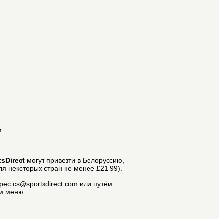
я.
tsDirect
могут привезти в Белоруссию,
для некоторых стран не менее £21.99).
ес cs@sportsdirect.com или путём
ем меню.