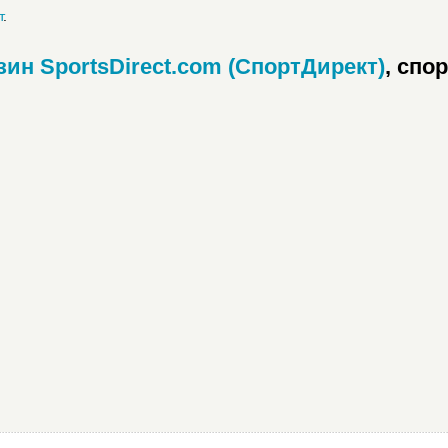
т
.
зин SportsDirect.com (СпортДирект)
, спо