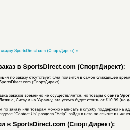
скидку SportsDirect.com (СпортДирект) »
аказ в SportsDirect.com (СпортДирект):
ция по заказу отсутствует. Она появится в самое ближайшее врем
portsDirect.com (СпортДирект)!
авка заказов временно не осуществляется, но товары c
сайта Spor
Латвию, Литву и на Украину, эта услуга будет стоить от £10.99 (но 
 по заказу или товарам можно написать в службу поддержки на адр
деле "Contact Us" раздела "Help", зайдя в него по ссылке в нижн
 в SportsDirect.com (СпортДирект):