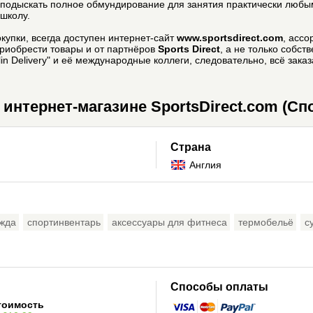
подыскать полное обмундирование для занятия практически любым
школу.
упки, всегда доступен интернет-сайт
www.sportsdirect.com
, асс
риобрести товары и от партнёров
Sports Direct
, а не только собст
in Delivery" и её международные коллеги, следовательно, всё зака
интернет-магазине SportsDirect.com (Сп
Страна
Англия
ежда
спортинвентарь
аксессуары для фитнеса
термобельё
с
Способы оплаты
тоимость