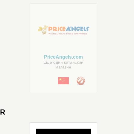
PriceAngels.com
Ещё один китайский
магазин
R