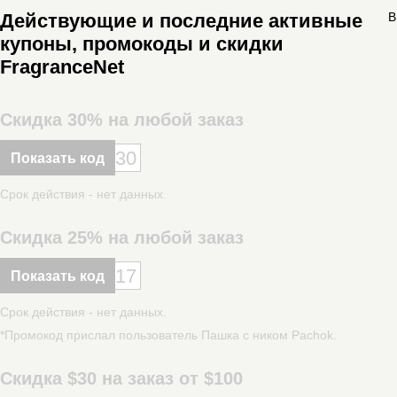
Действующие и последние активные
В
купоны, промокоды и скидки
FragranceNet
Скидка 30% на любой заказ
30
Показать код
Срок действия - нет данных.
Скидка 25% на любой заказ
17
Показать код
Срок действия - нет данных.
*Промокод прислал пользователь Пашка с ником Pachok.
Скидка $30 на заказ от $100