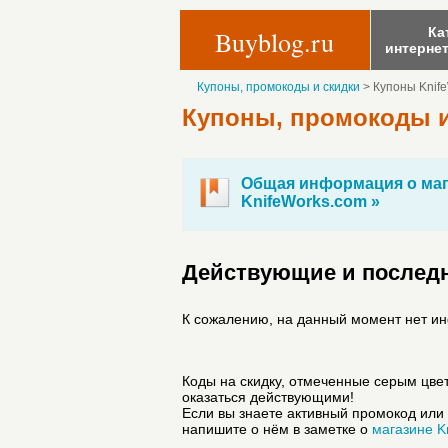
Ка
Buyblog.ru
интерне
Купоны, промокоды и скидки
>
Купоны Knif
Купоны, промокоды и
Общая информация о маг
KnifeWorks.com »
Действующие и последн
К сожалению, на данный момент нет и
Коды на скидку, отмеченные серым цвет
оказаться действующими!
Если вы знаете активный промокод или 
напишите о нём в заметке о
магазине K