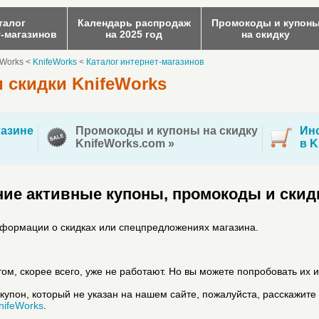
талог
Календарь распродаж
Промокоды и купон
т-магазинов
на 2025 год
на скидку
eWorks
<
KnifeWorks
<
Каталог интернет-магазинов
 скидки KnifeWorks
азине
Промокоды и купоны на скидку
Инс
KnifeWorks.com »
в K
ие активные купоны, промокоды и скид
нформации о скидках или спецпредложениях магазина.
ом, скорее всего, уже не работают. Но вы можете попробовать их и
купон, который не указан на нашем сайте, пожалуйста, расскажите
nifeWorks
.