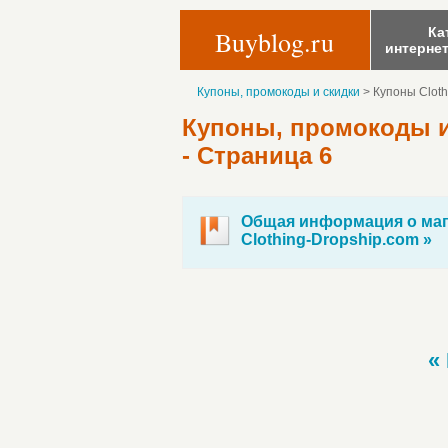
Ка
Buyblog.ru
интерне
Купоны, промокоды и скидки
>
Купоны Cloth
Купоны, промокоды и 
- Страница 6
Общая информация о маг
Clothing-Dropship.com »
«