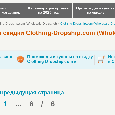
талог
Календарь распродаж
Промокоды и купон
т-магазинов
на 2025 год
на скидку
ing-Dropship.com (Wholesale-Dress.net)
<
Clothing-Dropship.com (Wholesale-Dre
скидки Clothing-Dropship.com (Whole
азине
Промокоды и купоны на скидку
Инс
Clothing-Dropship.com »
в C
 Предыдущая страница
1
...
6
/
6