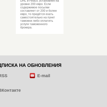
DHL и FedEx, установлен на
уровне 200 евро. Если
содержимое посылки
составляет от 200 и более
евро, то придётся ехать
самостоятельно на пункт
таможни либо оплатить
услуги таможенного
брокера.
ДПИСКА НА ОБНОВЛЕНИЯ
RSS
E-mail
ВКонтакте