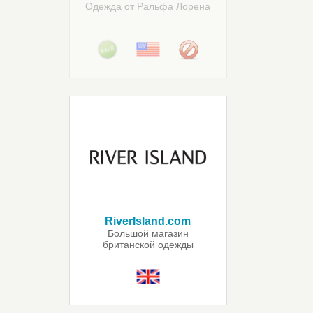
Одежда от Ральфа Лорена
RiverIsland.com
Большой магазин
британской одежды
от River Island