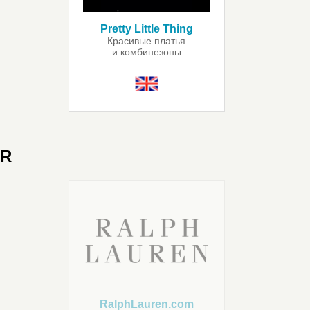
Pretty Little Thing
Красивые платья
и комбинезоны
R
RalphLauren.com