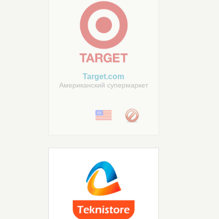
Target.com
Американский супермаркет