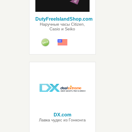
DutyFreeIslandShop.com
Наручные часы Citizen,
Casio и Seiko
DX.com
Лавка чудес из Гонконга