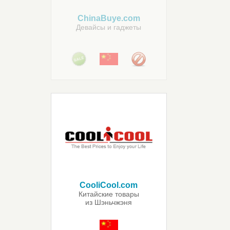
ChinaBuye.com
Девайсы и гаджеты
CooliCool.com
Китайские товары
из Шэньчжэня