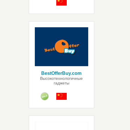
BestOfferBuy.com
Высокотехнологичные
гаджеты
и забавные игрушки