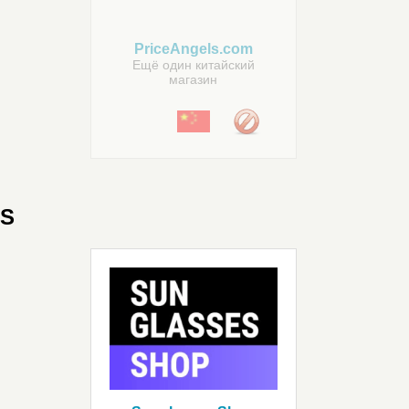
PriceAngels.com
Ещё один китайский
магазин
S