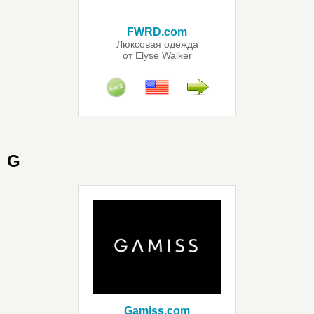
FWRD.com
Люксовая одежда
от Elyse Walker
G
Gamiss.com