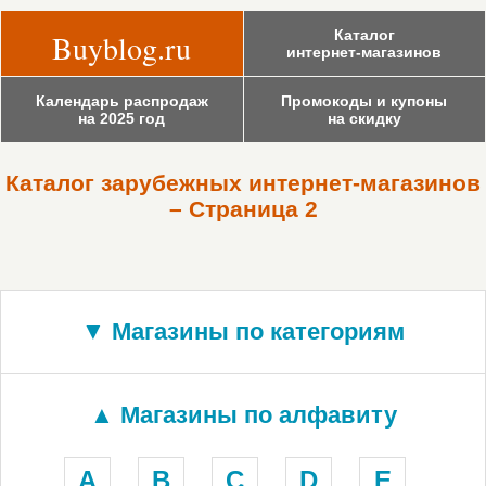
Каталог
Buyblog.ru
интернет-магазинов
Календарь распродаж
Промокоды и купоны
на 2025 год
на скидку
Каталог зарубежных интернет-магазинов
– Страница 2
▼ Магазины по категориям
▲ Магазины по алфавиту
A
B
C
D
E