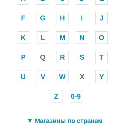
F
G
H
I
J
K
L
M
N
O
P
Q
R
S
T
U
V
W
X
Y
Z
0-9
▼ Магазины по странам