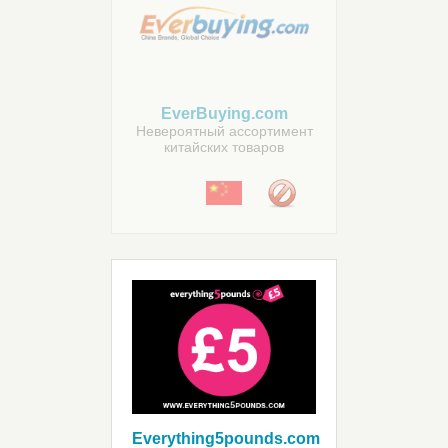
EverBuying.com
Невероятный ассортимент
китайских товаров
Everything5pounds.com